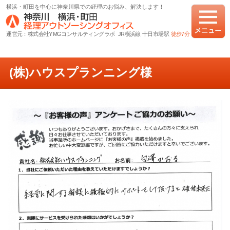
横浜・町田を中心に神奈川県での経理のお悩み、解決します！
運営元：株式会社YMGコンサルティングラボ JR横浜線 十日市場駅
徒歩7分
(株)ハウスプランニング様