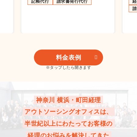
記帳代行
請求書発行代行
経
請
料金表例
※タップしたら開きます
神奈川 横浜・町田経理
アウトソーシングオフィスは、
半世紀以上にわたってお客様の
経理のお悩みを解決してきた