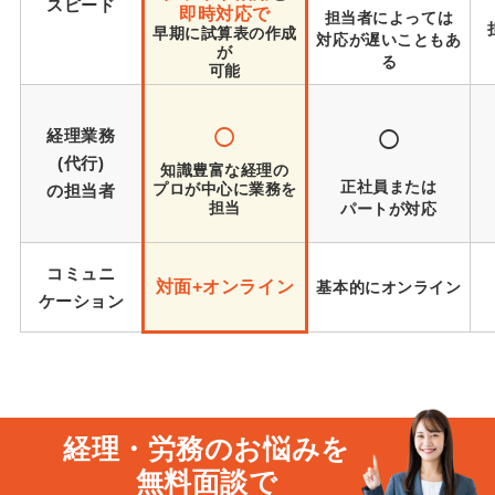
スピード
即時対応で
担当者によっては
早期に試算表の作成
対応が遅いこともあ
が
る
可能
○
○
経理業務
(代行)
知識豊富な経理の
正社員または
プロが中心に業務を
の担当者
担当
パートが対応
コミュニ
対面+オンライン
基本的にオンライン
ケーション
経理・労務のお悩み
を
無料面談
で