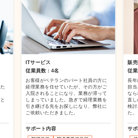
ITサービス
販売
従業員数：4名
従業
と
お客様がベテランのパート社員の方に
長年
新た
経理業務を任せていたが、その方がご
担当
況
入院されることになり、業務が滞って
なら
たと
しまっていました。急ぎで経理業務を
直し
引き継げる先をお探しになり、弊社に
検討
ご依頼いただきました。
た。
サポート内容
サポ