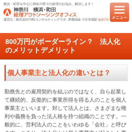
横浜・町田を中心に神奈川県での経理のお悩み、解決します！
運営元：株式会社YMGコンサルティングラボ JR横浜線 十日市場駅
徒歩7分
800万円がボーダーライン？ 法人化
のメリットデメリット
個人事業主と法人化の違いとは？
勤務先との雇用契約を結ぶのではなく、自ら起業し
て継続的、反復的に事業所得を得る人のことを個人
事業主といいます。対して法人とは、さまざまな権
利や義務を負った法人格を持つ組織のことです。一
般的に、営利法人のことをいわゆる「会社」と呼び