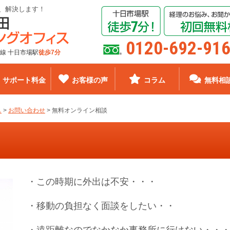
、解決します！
0120-692-91
線 十日市場駅
徒歩7分
サポート料金
お客様の声
コラム
無料相
ス
>
お問い合わせ
>
無料オンライン相談
・この時期に外出は不安・・・
・移動の負担なく面談をしたい・・
・遠距離なのでなかなか事務所に行けない・・