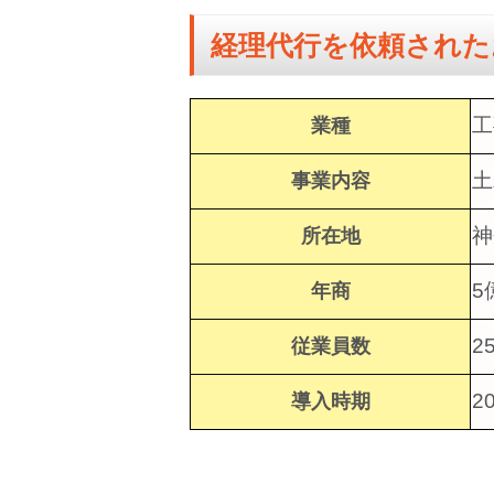
経理代行を依頼された
工
業種
土
事業内容
神
所在地
5
年商
2
従業員数
2
導入時期