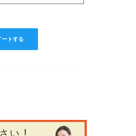
T
wi
tt
er