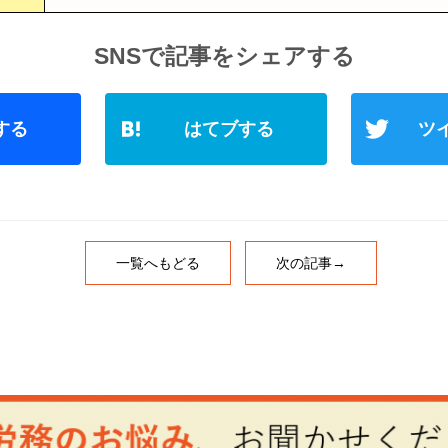
F
H
a
at
c
e
e
n
b
a
一覧へもどる
次の記事→
o
o
k