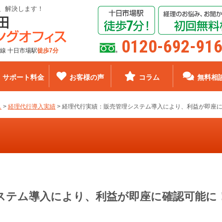
、解決します！
0120-692-91
線 十日市場駅
徒歩7分
サポート料金
お客様の声
コラム
無料相
ス
>
経理代行導入実績
>
経理代行実績：販売管理システム導入により、利益が即座
ステム導入により、利益が即座に確認可能に